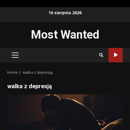
Skip
10 sierpnia 2026
to
content
Most Wanted
PRIMARY
MENU
Home
walka z depresją
walka z depresją