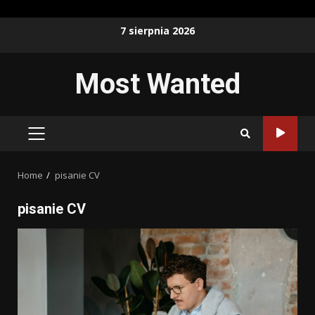
Skip
7 sierpnia 2026
to
content
Most Wanted
PRIMARY
MENU
Home
pisanie CV
pisanie CV