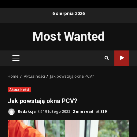
Skip
6 sierpnia 2026
to
content
Most Wanted
PRIMARY
MENU
Home
Aktualności
Jak powstają okna PCV?
Aktualności
Jak powstają okna PCV?
Redakcja
19 lutego 2022
2 min read
819