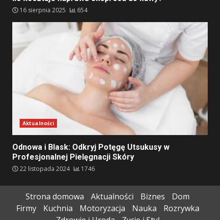
16 sierpnia 2025
654
Aktualności
Odnowa i Blask: Odkryj Potęgę Utsukusy w
Profesjonalnej Pielęgnacji Skóry
22 listopada 2024
1746
Strona domowa
Aktualności
Biznes
Dom
Firmy
Kuchnia
Motoryzacja
Nauka
Rozrywka
Zdrowie i Uroda
Zycie i Styl