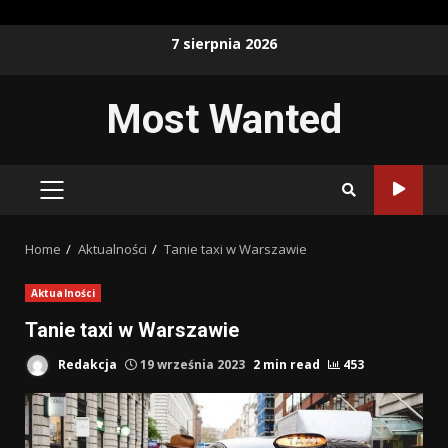
Skip
7 sierpnia 2026
to
content
Most Wanted
PRIMARY
MENU
Home
Aktualności
Tanie taxi w Warszawie
Aktualności
Tanie taxi w Warszawie
Redakcja
19 września 2023
2 min read
453