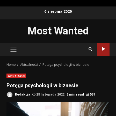
Skip
6 sierpnia 2026
to
content
Most Wanted
PRIMARY
MENU
Home
Aktualności
Potęga psychologii w biznesie
Aktualności
Potęga psychologii w biznesie
Redakcja
28 listopada 2022
2 min read
537