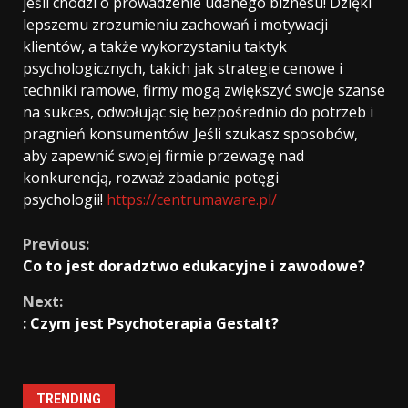
jeśli chodzi o prowadzenie udanego biznesu! Dzięki
lepszemu zrozumieniu zachowań i motywacji
klientów, a także wykorzystaniu taktyk
psychologicznych, takich jak strategie cenowe i
techniki ramowe, firmy mogą zwiększyć swoje szanse
na sukces, odwołując się bezpośrednio do potrzeb i
pragnień konsumentów. Jeśli szukasz sposobów,
aby zapewnić swojej firmie przewagę nad
konkurencją, rozważ zbadanie potęgi
psychologii!
https://centrumaware.pl/
Continue
Previous:
Co to jest doradztwo edukacyjne i zawodowe?
Reading
Next:
: Czym jest Psychoterapia Gestalt?
TRENDING