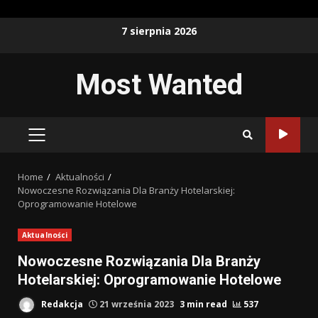
Skip
7 sierpnia 2026
to
content
Most Wanted
PRIMARY
MENU
Home
Aktualności
Nowoczesne Rozwiązania Dla Branży Hotelarskiej:
Oprogramowanie Hotelowe
Aktualności
Nowoczesne Rozwiązania Dla Branży
Hotelarskiej: Oprogramowanie Hotelowe
Redakcja
21 września 2023
3 min read
537