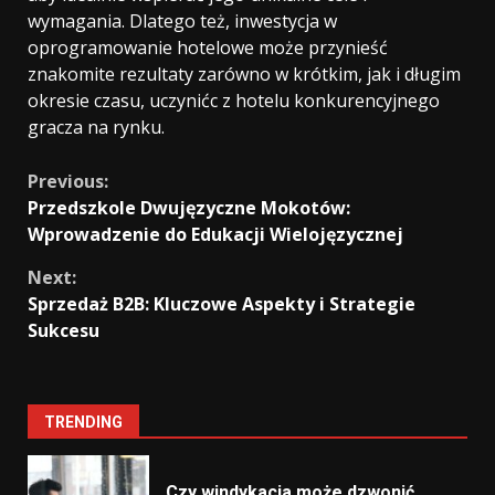
wymagania. Dlatego też, inwestycja w
oprogramowanie hotelowe może przynieść
znakomite rezultaty zarówno w krótkim, jak i długim
okresie czasu, uczynićc z hotelu konkurencyjnego
gracza na rynku.
Continue
Previous:
Przedszkole Dwujęzyczne Mokotów:
Reading
Wprowadzenie do Edukacji Wielojęzycznej
Next:
Sprzedaż B2B: Kluczowe Aspekty i Strategie
Sukcesu
TRENDING
Czy windykacja może dzwonić