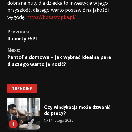
dobrane buty dla dziecka to inwestycja w jego
przyszłość, dlatego warto postawić na jakość i
wygodę.
https://bosastopka.pl/
Continue
Previous:
Raporty ESPI
Reading
Next:
Pantofle domowe – jak wybrać idealną parę i
dlaczego warto je nosić?
TRENDING
Czy windykacja może dzwonić
do pracy?
11 lutego 2026
1