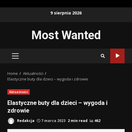
Skip
9 sierpnia 2026
to
content
Most Wanted
PRIMARY
MENU
Home
Aktualności
Elastyczne buty dla dzieci – wygoda i zdrowie
Aktualności
Elastyczne buty dla dzieci – wygoda i
zdrowie
Redakcja
7 marca 2023
2 min read
462