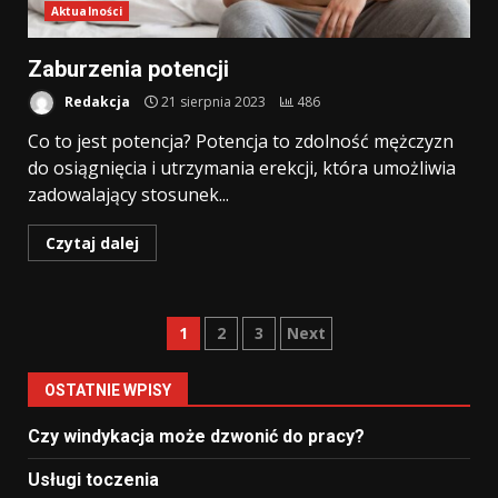
Aktualności
Zaburzenia potencji
Redakcja
21 sierpnia 2023
486
Co to jest potencja? Potencja to zdolność mężczyzn
do osiągnięcia i utrzymania erekcji, która umożliwia
zadowalający stosunek...
Czytaj dalej
Stronicowanie
1
2
3
Next
wpisów
OSTATNIE WPISY
Czy windykacja może dzwonić do pracy?
Usługi toczenia