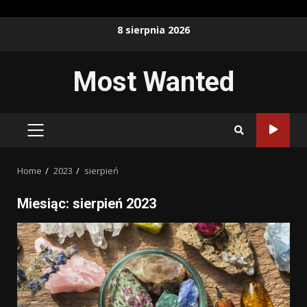
Skip
8 sierpnia 2026
to
content
Most Wanted
PRIMARY
MENU
Home
2023
sierpień
Miesiąc:
sierpień 2023