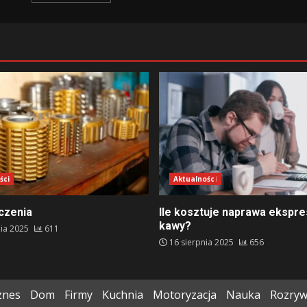
ści
Aktualności
oczenia
Ile kosztuje naprawa ekspre
kawy?
ia 2025
611
16 sierpnia 2025
656
znes
Dom
Firmy
Kuchnia
Motoryzacja
Nauka
Rozry