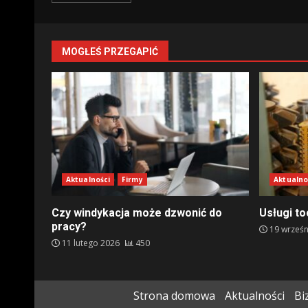
MOGŁEŚ PRZEGAPIĆ
Aktualności
Firmy
Aktualno
Czy windykacja może dzwonić do
Usługi t
pracy?
19 wrześn
11 lutego 2026
450
Strona domowa
Aktualności
Bi