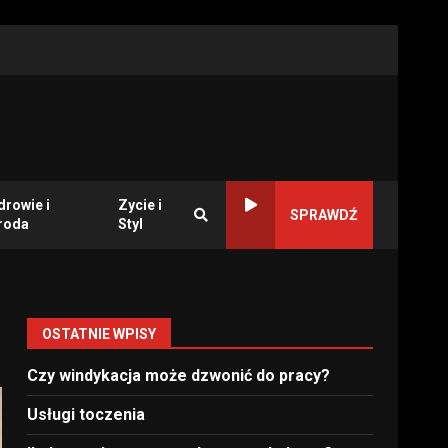
drowie i
Zycie i
SPRAWDŹ
roda
Styl
OSTATNIE WPISY
Czy windykacja może dzwonić do pracy?
Usługi toczenia