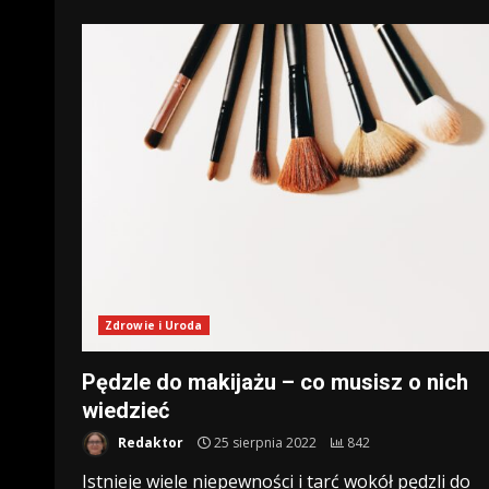
Zdrowie i Uroda
Pędzle do makijażu – co musisz o nich
wiedzieć
Redaktor
25 sierpnia 2022
842
Istnieje wiele niepewności i tarć wokół pędzli do